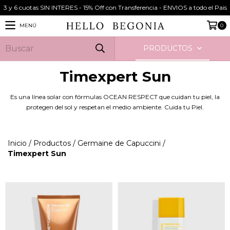
3 y 6 cuotas SIN INTERES - 15% Off con Transferencia - ENVIOS a todo el Pais
MENÚ
0
PRODUCTOS
Timexpert Sun
Es una línea solar con fórmulas OCEAN RESPECT que cuidan tu piel, la
protegen del sol y respetan el medio ambiente. Cuida tu Piel.
Inicio
/
Productos
/
Germaine de Capuccini
/
Timexpert Sun