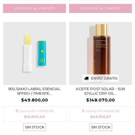
ENVÍO GRATIS
BÁLSAMO LABIAL ESENCIAL
ACEITE POST SOLAR - SUN
SPF50+ | TIMEXPE...
IDYLLIC DRY OIL...
$49.800,00
$148.070,00
3
cuotas sin interés de
3
cuotas sin interés de
$16.600,00
$49.356,67
SIN STOCK
SIN STOCK